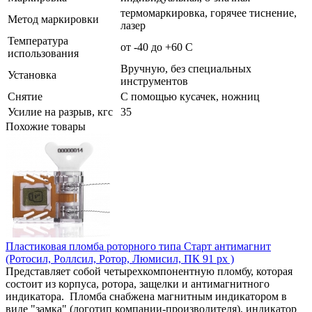
термомаркировка, горячее тиснение,
Метод маркировки
лазер
Температура
от -40 до +60 С
использования
Вручную, без специальных
Установка
инструментов
Снятие
С помощью кусачек, ножниц
Усилие на разрыв, кгс
35
Похожие товары
Пластиковая пломба роторного типа Старт антимагнит
(Ротосил, Роллсил, Ротор, Люмисил, ПК 91 рх )
Представляет собой четырехкомпонентную пломбу, которая
состоит из корпуса, ротора, защелки и антимагнитного
индикатора. Пломба снабжена магнитным индикатором в
виде "замка" (логотип компании-производителя), индикатор