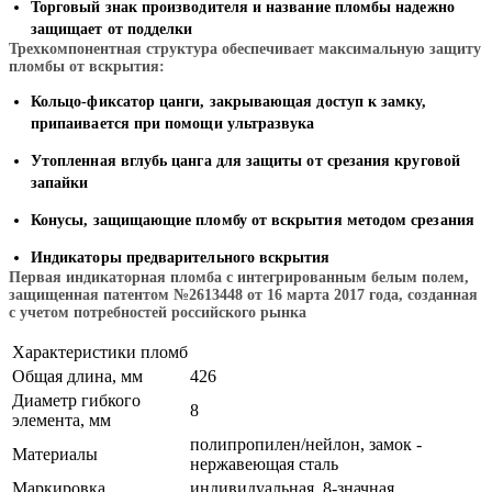
Торговый знак производителя и название пломбы надежно
защищает от подделки
Трехкомпонентная структура обеспечивает максимальную защиту
пломбы от вскрытия:
Кольцо-фиксатор цанги, закрывающая доступ к замку,
припаивается при помощи ультразвука
Утопленная вглубь цанга для защиты от срезания круговой
запайки
Конусы, защищающие пломбу от вскрытия методом срезания
Индикаторы предварительного вскрытия
Первая индикаторная пломба с интегрированным белым полем,
защищенная патентом №2613448 от 16 марта 2017 года, созданная
с учетом потребностей российского рынка
Характеристики пломб
Общая длина, мм
426
Диаметр гибкого
8
элемента, мм
полипропилен/нейлон, замок -
Материалы
нержавеющая сталь
Маркировка
индивидуальная, 8-значная