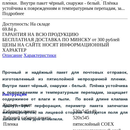
пленки. Внутри пакет чёрный, снаружи - белый. Плёнка
устойчива к повреждениям и температурным перепадам, за...
Подробнее
Доступность:
На складе
69.84 р.
ГАРАНТИЯ НА ВСЮ ПРОДУКЦИЮ
БЕСПЛАТНАЯ ДОСТАВКА ПО МИНСКУ от 300 рублей
ЦЕНЫ НА САЙТЕ НОСЯТ ИНФОРМАЦИОННЫЙ
ХАРАКТЕР
Описание
Характеристики
Прочный и надёжный пакет для почтовых отправок,
изготовленный из пятислойной непрозрачной пленки.
Внутри пакет чёрный, снаружи - белый. Плёнка устойчива
к повреждениям и температурным перепадам, защищает
Инструкция
содержимое от влаги и пыли. По всей длине клапана
Курьер - пакет
присутствует перфорация, периметр пакета запечатан
Габариты пакета
530x545+40
микрошрифтом, на лицевой стороне находятся поля для
Рабочий габарит пакета
520x545
записи и поле для штемпеля.
Пленка
пятислойный COEX