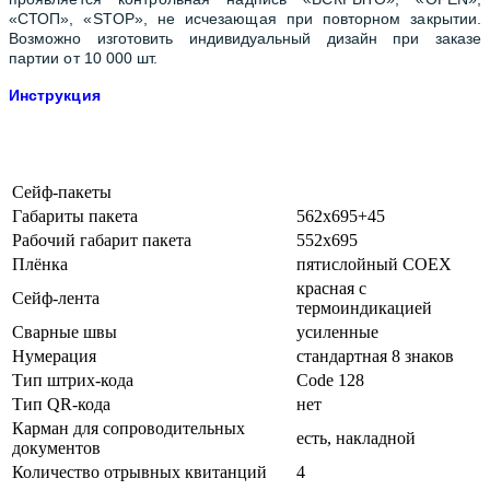
«СТОП», «STOP», не исчезающая при повторном закрытии.
Возможно изготовить индивидуальный дизайн при заказе
партии от 10 000 шт.
Инструкция
Сейф-пакеты
Габариты пакета
562x695+45
Рабочий габарит пакета
552x695
Плёнка
пятислойный COEX
красная с
Сейф-лента
термоиндикацией
Сварные швы
усиленные
Нумерация
стандартная 8 знаков
Тип штрих-кода
Code 128
Тип QR-кода
нет
Карман для сопроводительных
есть, накладной
документов
Количество отрывных квитанций
4